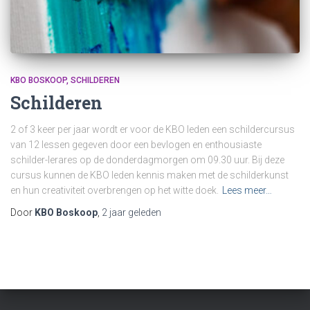
KBO BOSKOOP
SCHILDEREN
Schilderen
2 of 3 keer per jaar wordt er voor de KBO leden een schildercursus
van 12 lessen gegeven door een bevlogen en enthousiaste
schilder-lerares op de donderdagmorgen om 09.30 uur. Bij deze
cursus kunnen de KBO leden kennis maken met de schilderkunst
en hun creativiteit overbrengen op het witte doek.
Lees meer…
Door
KBO Boskoop
,
2 jaar
geleden