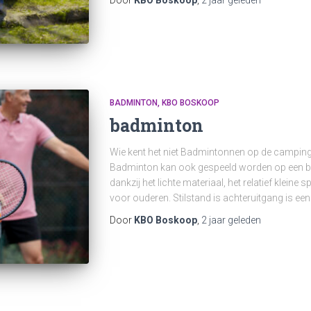
Door
KBO Boskoop
,
2 jaar
geleden
BADMINTON
KBO BOSKOOP
badminton
Wie kent het niet Badmintonnen op de camping
Badminton kan ook gespeeld worden op een b
dankzij het lichte materiaal, het relatief kleine
voor ouderen. Stilstand is achteruitgang is e
Door
KBO Boskoop
,
2 jaar
geleden