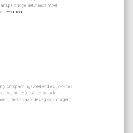
aartspel bridge niet steeds moet
ve
Lees meer…
ering, ontspanningsweekend e.d., worden
r bepaalde (al of niet actuele
hierbij denken aan ‘de dag van morgen’,