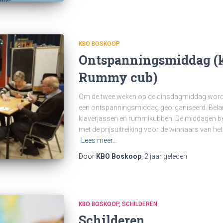
KBO BOSKOOP
Ontspanningsmiddag (k
Rummy cub)
Om de twee weken op de dinsdagmiddag wordt 
een ontspanningsmiddag georganiseerd. Belangri
klaverjassen en rummikubben. De middagen beg
met de prijsuitreiking voor de winnaars van het
Lees meer…
Door
KBO Boskoop
,
2 jaar
geleden
KBO BOSKOOP
SCHILDEREN
Schilderen