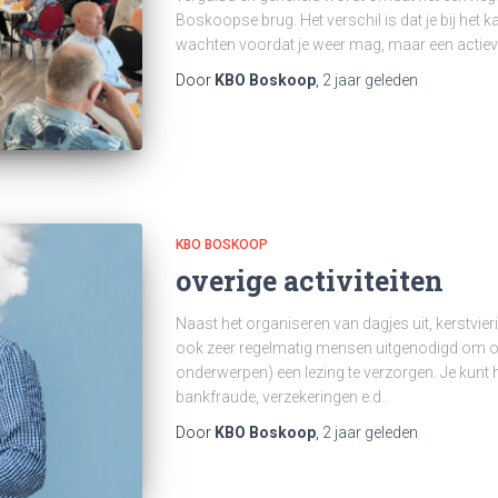
Boskoopse brug. Het verschil is dat je bij het k
wachten voordat je weer mag, maar een actie
Door
KBO Boskoop
,
2 jaar
geleden
KBO BOSKOOP
overige activiteiten
Naast het organiseren van dagjes uit, kerstvi
ook zeer regelmatig mensen uitgenodigd om ove
onderwerpen) een lezing te verzorgen. Je kunt 
bankfraude, verzekeringen e.d..
Door
KBO Boskoop
,
2 jaar
geleden