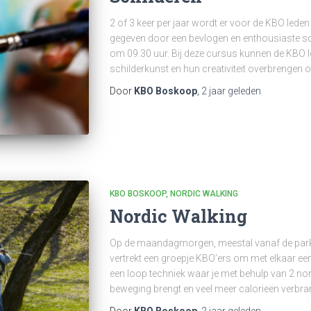
2 of 3 keer per jaar wordt er voor de KBO lede
gegeven door een bevlogen en enthousiaste s
om 09.30 uur. Bij deze cursus kunnen de KBO 
schilderkunst en hun creativiteit overbrengen o
Door
KBO Boskoop
,
2 jaar
geleden
KBO BOSKOOP
NORDIC WALKING
Nordic Walking
Op de maandagmorgen, meestal vanaf de parke
vertrekt een groepje KBO’ers om met elkaar een 
een loop techniek waar je met behulp van 2 nor
beweging brengt en veel meer calorieën verbra