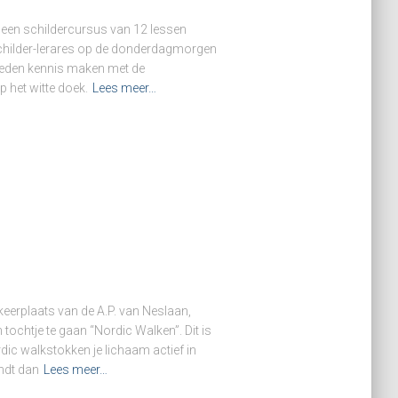
n een schildercursus van 12 lessen
childer-lerares op de donderdagmorgen
leden kennis maken met de
p het witte doek.
Lees meer…
erplaats van de A.P. van Neslaan,
tochtje te gaan “Nordic Walken”. Dit is
dic walkstokken je lichaam actief in
ndt dan
Lees meer…